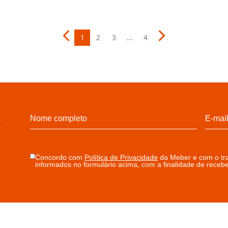
GRELHAS
GRE
nox
Grelha quadrada fechamento
Grel
pressão 15x15 inox 304 -
15x1
Preto Matte
Cód:
Cód: 26681.49
Detalhe produto
Deta