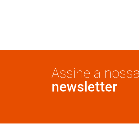
GRELHAS
Grelha quadrada 10x10 i
304
Cód: 6045
Detalhe produto