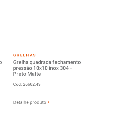
LHAS
GRELHAS
ha quadrada com fecho e
Grelha quadrada
ilho 10x10 inox 405
caixilho 15x15 i
 6732
Cód: 6733
lhe produto
Detalhe produto