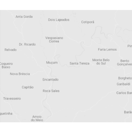
Assine a 
newslette