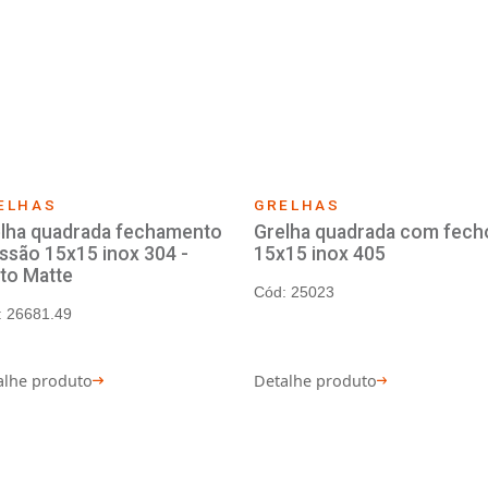
GRELHAS
GRE
ento
Grelha quadrada fechamento
Grel
pressão 10x10 inox 304
caix
Cód: 26682
Cód:
Detalhe produto
Deta