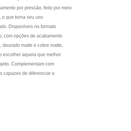
As grelhas de metal são uma solução utilitária
fundamental para o ambiente. Práticas, podem
encontradas em modelos simples, com fecho
acionamento de fechamento por pressão, feito
de um simples toque, o que torna seu uso
extremamente facilitado. Disponíveis no forma
quadrado ou redondo, com opções de acaba
cromado, preto matte, dourado matte e cobre m
permitindo ao usuário escolher aquela que me
combina com seu projeto. Complementam co
elegância os detalhes capazes de diferenciar 