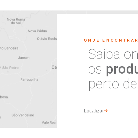
1
2
3
...
nossa
r
Concordo com
Política de Priv
informados no formulário acima