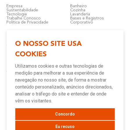
Empresa
Banheiro
Sustentabilidade
Cozinha
Tecnologia
Lavanderia
Trabalhe Conosco
Bases e Registros
Política de Privacidade
Corporativo
O NOSSO SITE USA
Atendimento e Suporte
Onde Encontrar
COOKIES
Política de Qualidade
Lojas
Garantia
Compre Online
Utilizamos cookies e outras tecnologias de
Downloads
Televendas
Assistência Técnica Meber
Representantes
medição para melhorar a sua experiência de
Canais de Atendimento
Assistências Técnicas e
Autorizadas
navegação no nosso site, de forma a mostrar
conteúdo personalizado, anúncios direcionados,
analisar o tráfego do site e entender de onde
Novidades
vêm os visitantes.
Concordo
Blog
Sala de Imprensa
Eu recuso