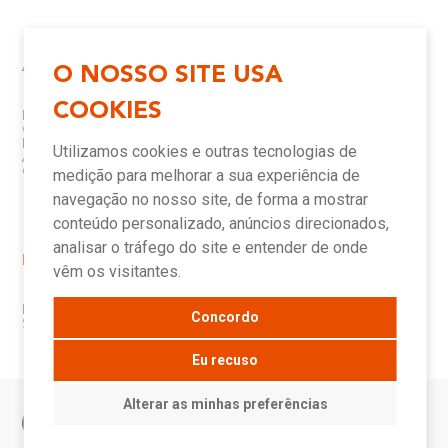
Atendimento e Suporte
Onde Encontrar
O NOSSO SITE USA
COOKIES
Política de Qualidade
Lojas
Garantia
Compre Online
Downloads
Televendas
Utilizamos cookies e outras tecnologias de
Assistência Técnica Meber
Representantes
Canais de Atendimento
Assistências Técnicas e
medição para melhorar a sua experiência de
Autorizadas
navegação no nosso site, de forma a mostrar
conteúdo personalizado, anúncios direcionados,
analisar o tráfego do site e entender de onde
Novidades
vêm os visitantes.
Blog
Concordo
Sala de Imprensa
Eu recuso
Alterar as minhas preferências
© Meber - 2026
Voltar ao topo