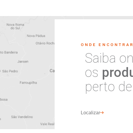
1
2
3
nossa
r
Concordo com
Política de Priv
informados no formulário acima