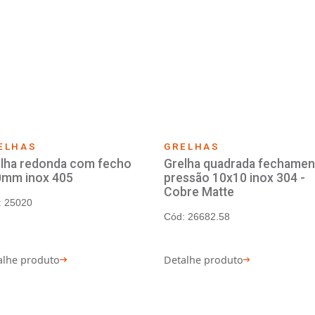
GRELHAS
GRE
ho e
Grelha redonda fechamento
Grel
pressão 15x15 inox 304
pres
Dou
Cód: 22188
Cód:
Detalhe produto
Deta