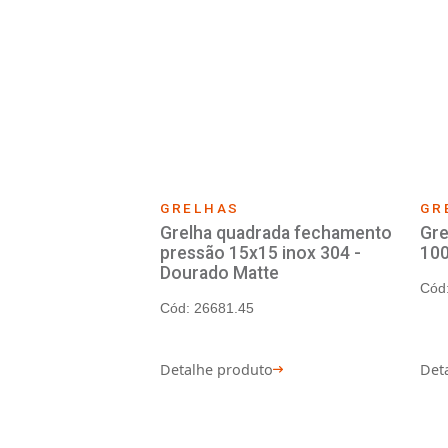
GRELHAS
Grelha redonda com fec
caixilho 100mm inox 405
Cód: 6730
Detalhe produto