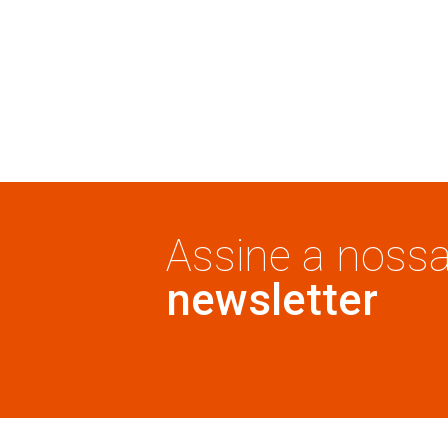
GRELHAS
Grelha quadrada fecham
pressão 15x15 inox 304 
Dourado Matte
Cód: 26681.45
Detalhe produto