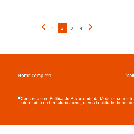
GRELHAS
GRE
ento
Grelha redonda com fecho
Grel
-
100mm inox 405
pres
Cob
Cód: 25020
Cód:
Detalhe produto
Deta