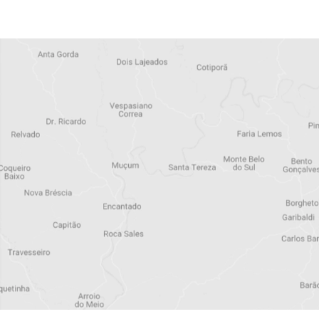
Assine a 
newslette