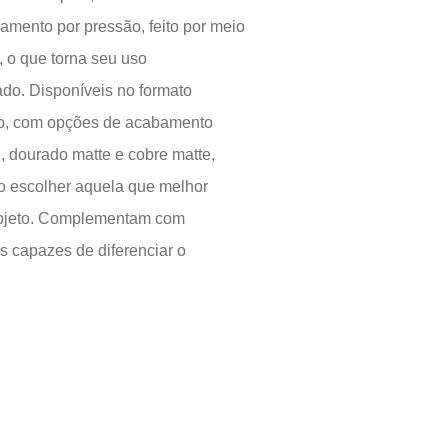
As grelhas de metal são uma solução utilitária
fundamental para o ambiente. Práticas, podem
encontradas em modelos simples, com fecho
acionamento de fechamento por pressão, feito
de um simples toque, o que torna seu uso
extremamente facilitado. Disponíveis no forma
quadrado ou redondo, com opções de acaba
cromado, preto matte, dourado matte e cobre m
permitindo ao usuário escolher aquela que me
combina com seu projeto. Complementam co
elegância os detalhes capazes de diferenciar 