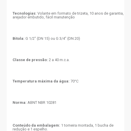
Tecnologias:
Volante em formato de trizeta, 10 anos de garantia,
arejador embutido, fácil manutenção
Bitola:
G 1/2" (DN 15) ou G 3/4" (DN 20)
Classe de pressão:
2 a 40 m.c.a.
Temperatura máxima da água:
70°C
Norma:
ABNT NBR 10281
Conteúdo da embalagem:
1 torneira montada, 1 bucha de
redução e 1 espelho.