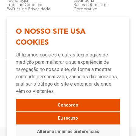
Tecnologia
Lavanderia
Trabalhe Conosco
Bases e Registros
Política de Privacidade
Corporativo
O NOSSO SITE USA
Atendimento e Suporte
Onde Encontrar
COOKIES
Política de Qualidade
Lojas
Garantia
Compre Online
Utilizamos cookies e outras tecnologias de
Downloads
Televendas
Assistência Técnica Meber
Representantes
medição para melhorar a sua experiência de
Canais de Atendimento
Assistências Técnicas e
Autorizadas
navegação no nosso site, de forma a mostrar
conteúdo personalizado, anúncios direcionados,
analisar o tráfego do site e entender de onde
Novidades
vêm os visitantes.
Concordo
Blog
Sala de Imprensa
Eu recuso
Alterar as minhas preferências