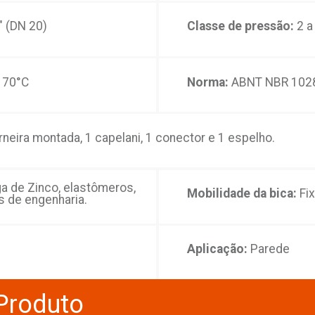
o
a:
¼ de volta com pastilhas cerâmicas
5) ou G 3/4" (DN 20)
a da água:
70°C