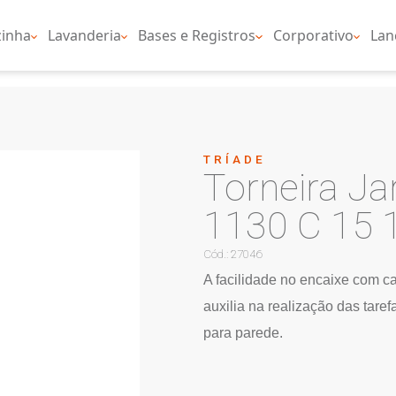
nheiro
Cozinha
Lavanderia
Bases e Regist
TRÍ
T
1
Cód.: 
A fac
auxil