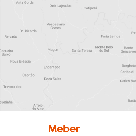
Torneira Cozinha
Parede 1166 C15
BU 1/4V
Cód:27400
Detalhe produto