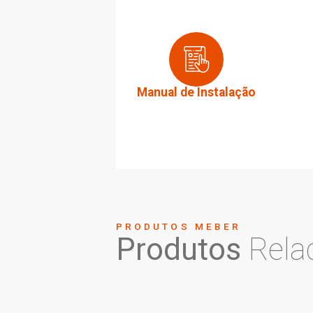
Largura do produt
Peso bruto:
0,250k
ARQUIVOS
Downloa