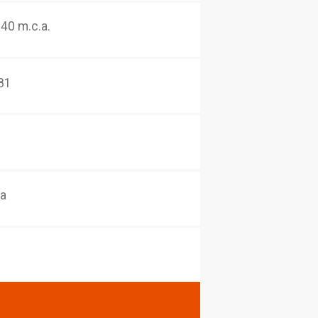
Cor:
Cromado
Tecnologias:
Volante em formato de trizeta, 
garantia, fácil manutenção, Acompanha capela
mangueira
Classe de pressão:
2 a 40 m.c.a.
Norma:
ABNT NBR 10281