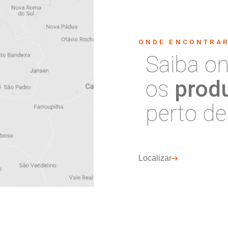
Torneira cozinha
parede bica alta
1165 C 15
Cód:27398
Detalhe produto
Deta