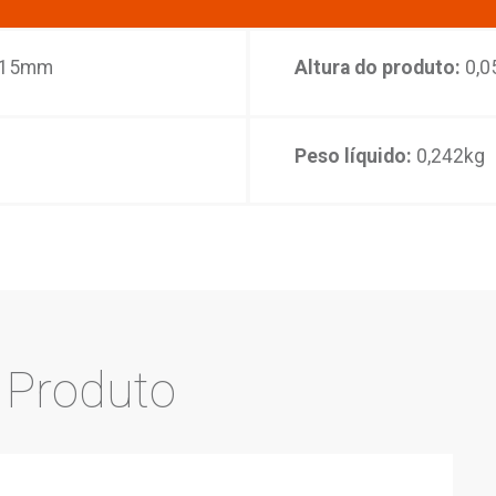
lagem:
1 torneira montada, 1 capelani, 1 conec
de Cobre, liga de Zinco, elastômeros,
 e plásticos de engenharia.
eta
es do
Produto
roduto:
0,215mm