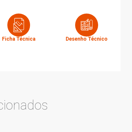
o:
0,140mm
g
ds
do Produto