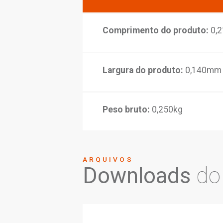
Conteúdo da emba
Composição:
Liga 
pastilhas cerâmicas
Acionamento:
Triz
Dimensõ
Comprimento do p