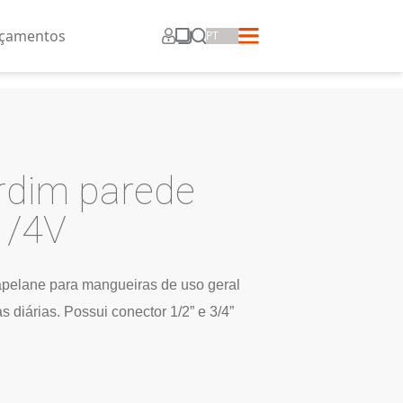
ros
Corporativo
Lançamentos
ADE
orneira Jardim pare
130 C 15 1/4V
27046
ilidade no encaixe com capelane para mangueiras 
ia na realização das tarefas diárias. Possui conector