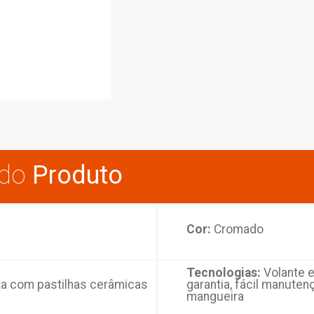
para 
sticas do
Produto