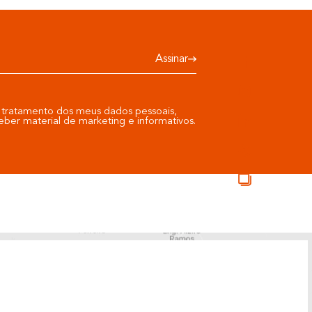
 26789
Cód: 26799
lhe produto
Detalhe produto
4