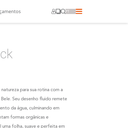
ros
Corporativo
Lançamentos
Block
Traga a inspiração da natureza para sua rotina
coleção de soluções Bele. Seu desenho fluid