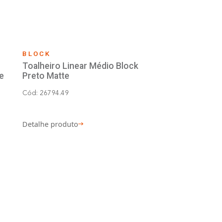
CK
BLOCK
ta-Shampoo com
Toalheiro Linear
eção Block Preto Matte
Preto Matte