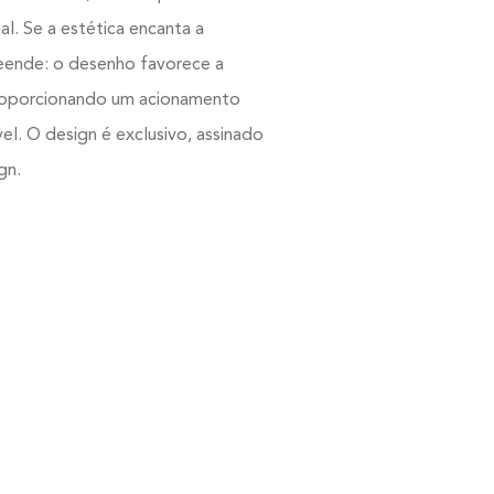
ao percurso e movimento da água, culminand
volantes que apresentam formas orgânicas e
assimétricas - tal qual uma folha, suave e perf
sua concepção original. Se a estética encanta 
funcionalidade surpreende: o desenho favore
anatomia da mão, proporcionando um aciona
muito mais confortável. O design é exclusivo,
pela Intervento Design.