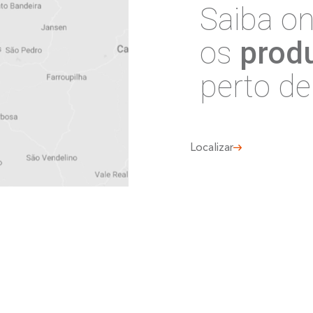
nossa
r
Concordo com
Política de Pri
informados no formulário acim