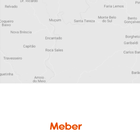
Assine a 
newslette