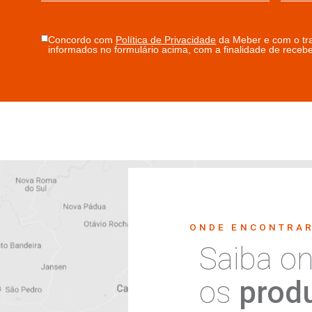
Detalhe produto
Deta
1
...
4
5
nossa