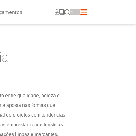
ros
Corporativo
Lançamentos
Atria
Com equilíbrio perfeito entre qualidade, belez
competitividade, a Atria aposta nas formas qu