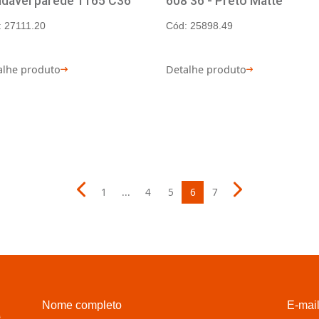
ATRIA
ATR
Torneira cozinha bica
Por
moldável parede 1165 C36
608 
Cód: 27111.20
Cód: