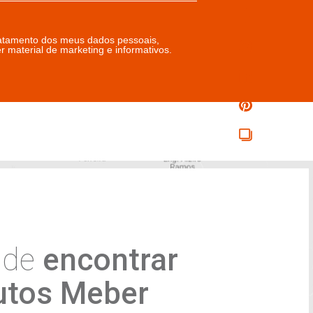
lhe produto
Detalhe produto
6
7