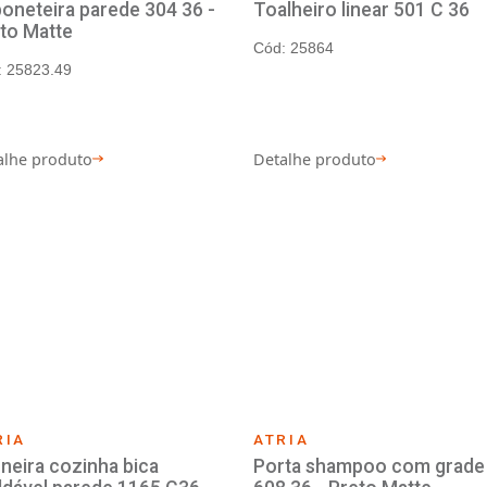
ATRIA
ATR
óvel
Saboneteira parede 304 36 -
Toal
reto
Preto Matte
Cód:
Cód: 25823.49
Detalhe produto
Deta