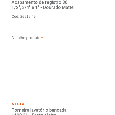
IA
ATRIA
heiro linear 501 C 36
Acabamento de r
1/2", 3/4" e 1" -
 25864
Cód: 26818.45
lhe produto
Detalhe produto