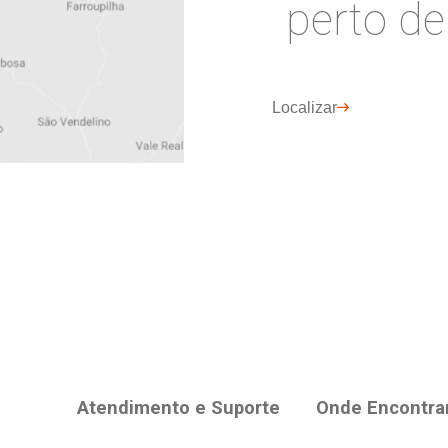
r
Concordo com
Política de Priv
informados no formulário acima