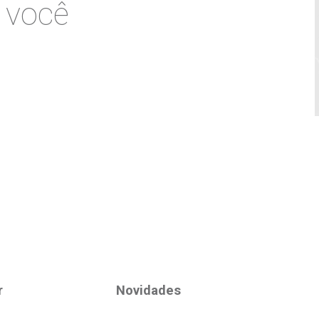
acidade
da Meber e com o tratamento dos meus dados pe
, com a finalidade de receber material de marketing e in
ONDE ENCONTRAR