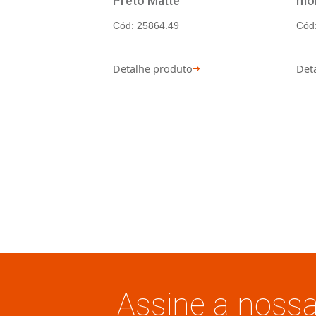
ATRIA
Toalheiro linear 501 36 -
Preto Matte
Cód: 25864.49