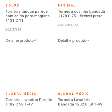
SOLUZ
MINIMAL
Torneira tanque parede
Torneira cozinha bancada
com saída para máquina
1178 C 75 - flexível preto
1131 C 11
Cód: 26802.20
Cód: 27384
Detalhe produto
Detalhe produto
GLOBAL MEDIC
GLOBAL MEDIC
Torneira Lavatório Parede
Torneira Lavatório
1182 C 58 1-4V
Bancada 1202 C 58 1-4V