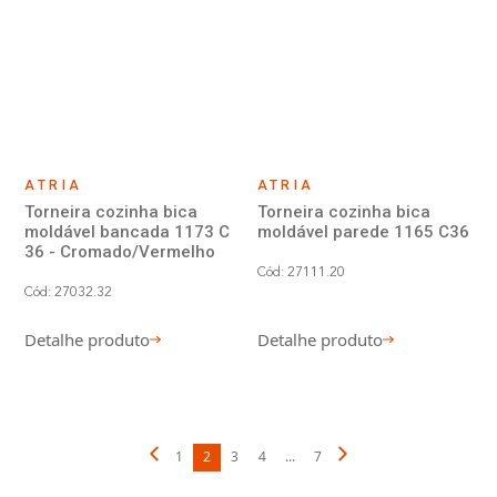
ATRIA
ATRIA
Torneira cozinha bica
Torneira cozinha bica
moldável bancada 1173 C
moldável parede 1165 C36
36 - Cromado/Vermelho
Cód: 27111.20
Cód: 27032.32
Detalhe produto
Detalhe produto
1
2
3
4
...
7