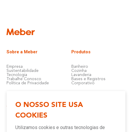
Sobre a Meber
Produtos
Empresa
Banheiro
Sustentabilidade
Cozinha
Tecnologia
Lavanderia
Trabalhe Conosco
Bases e Registros
Política de Privacidade
Corporativo
O NOSSO SITE USA
Atendimento e Suporte
Onde Encontrar
COOKIES
Política de Qualidade
Lojas
Garantia
Compre Online
Utilizamos cookies e outras tecnologias de
Downloads
Televendas
Assistência Técnica Meber
Representantes