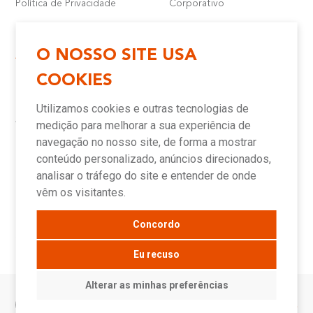
Política de Privacidade
Corporativo
O NOSSO SITE USA
Atendimento e Suporte
Onde Encontrar
COOKIES
Política de Qualidade
Lojas
Garantia
Compre Online
Utilizamos cookies e outras tecnologias de
Downloads
Televendas
Assistência Técnica Meber
Representantes
medição para melhorar a sua experiência de
Canais de Atendimento
Assistências Técnicas e
Autorizadas
navegação no nosso site, de forma a mostrar
conteúdo personalizado, anúncios direcionados,
analisar o tráfego do site e entender de onde
Novidades
vêm os visitantes.
Concordo
Blog
Sala de Imprensa
Eu recuso
Alterar as minhas preferências
© Meber - 2026
Voltar ao topo