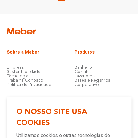
Sobre a Meber
Produtos
Empresa
Banheiro
Sustentabilidade
Cozinha
Tecnologia
Lavanderia
Trabalhe Conosco
Bases e Registros
Política de Privacidade
Corporativo
Atendimento e Suporte
Onde Encontrar
O NOSSO SITE USA
COOKIES
Política de Qualidade
Lojas
Garantia
Compre Online
Downloads
Televendas
Utilizamos cookies e outras tecnologias de
Assistência Técnica Meber
Representantes