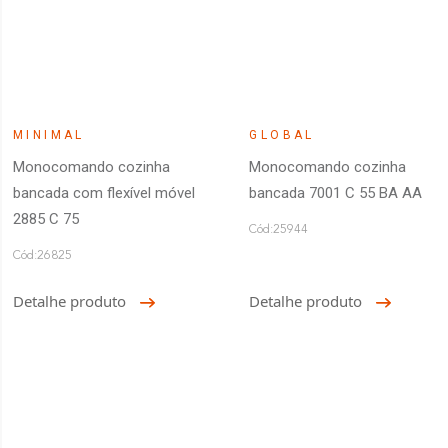
MINIMAL
GLOBAL
Monocomando cozinha
Monocomando cozinha
bancada com flexível móvel
bancada 7001 C 55 BA AA
2885 C 75
Cód:25944
Cód:26825
Detalhe produto
Detalhe produto