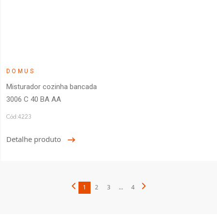
DOMUS
Misturador cozinha bancada
3006 C 40 BA AA
Cód:4223
Detalhe produto
1
2
3
...
4