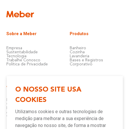
Sobre a Meber
Produtos
Empresa
Banheiro
Sustentabilidade
Cozinha
Tecnologia
Lavanderia
Trabalhe Conosco
Bases e Registros
Política de Privacidade
Corporativo
Atendimento e Suporte
Onde Encontrar
O NOSSO SITE USA
COOKIES
Política de Qualidade
Lojas
Garantia
Compre Online
Downloads
Televendas
Utilizamos cookies e outras tecnologias de
Assistência Técnica Meber
Representantes
Canais de Atendimento
Assistências Técnicas e
medição para melhorar a sua experiência de
Autorizadas
navegação no nosso site, de forma a mostrar