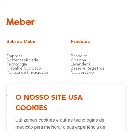
Sobre a Meber
Produtos
Empresa
Banheiro
Sustentabilidade
Cozinha
Tecnologia
Lavanderia
Trabalhe Conosco
Bases e Registros
Política de Privacidade
Corporativo
Atendimento e Suporte
Onde Encontrar
O NOSSO SITE USA
COOKIES
Política de Qualidade
Lojas
Garantia
Compre Online
Downloads
Televendas
Utilizamos cookies e outras tecnologias de
Assistência Técnica Meber
Representantes
Canais de Atendimento
Assistências Técnicas e
medição para melhorar a sua experiência de
Autorizadas