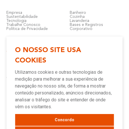
Empresa
Banheiro
Sustentabilidade
Cozinha
Tecnologia
Lavanderia
Trabalhe Conosco
Bases e Registros
Política de Privacidade
Corporativo
O NOSSO SITE USA
Atendimento e Suporte
Onde Encontrar
COOKIES
Política de Qualidade
Lojas
Garantia
Compre Online
Utilizamos cookies e outras tecnologias de
Downloads
Televendas
Assistência Técnica Meber
Representantes
medição para melhorar a sua experiência de
Canais de Atendimento
Assistências Técnicas e
Autorizadas
navegação no nosso site, de forma a mostrar
conteúdo personalizado, anúncios direcionados,
analisar o tráfego do site e entender de onde
Novidades
vêm os visitantes.
Concordo
Blog
Sala de Imprensa