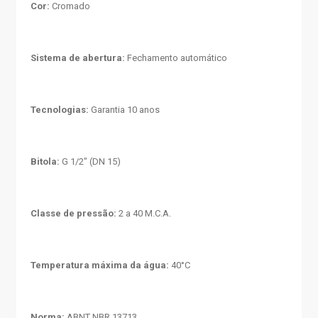
Cor:
Cromado
Sistema de abertura:
Fechamento automático
Tecnologias:
Garantia 10 anos
Bitola:
G 1/2" (DN 15)
Classe de pressão:
2 a 40 M.C.A.
Temperatura máxima da água:
40°C
Norma:
ABNT NBR 13713