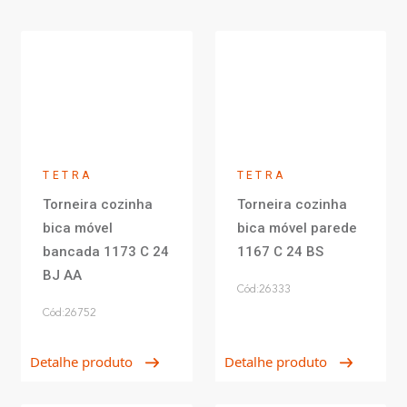
TETRA
TETRA
Torneira cozinha
Torneira cozinha
bica móvel
bica móvel parede
bancada 1173 C 24
1167 C 24 BS
BJ AA
Cód:26333
Cód:26752
Detalhe produto
Detalhe produto