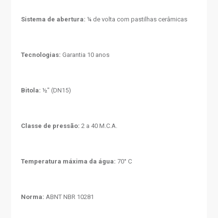
Sistema de abertura:
¼ de volta com pastilhas cerâmicas
Tecnologias:
Garantia 10 anos
Bitola:
½" (DN15)
Classe de pressão:
2 a 40 M.C.A.
Temperatura máxima da água:
70° C
Norma:
ABNT NBR 10281