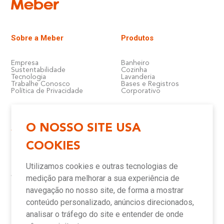
Sobre a Meber
Produtos
Empresa
Banheiro
Sustentabilidade
Cozinha
Tecnologia
Lavanderia
Trabalhe Conosco
Bases e Registros
Política de Privacidade
Corporativo
O NOSSO SITE USA
Atendimento e Suporte
Onde Encontrar
COOKIES
Política de Qualidade
Lojas
Garantia
Compre Online
Utilizamos cookies e outras tecnologias de
Downloads
Televendas
Assistência Técnica Meber
Representantes
medição para melhorar a sua experiência de
Canais de Atendimento
Assistências Técnicas e
Autorizadas
navegação no nosso site, de forma a mostrar
conteúdo personalizado, anúncios direcionados,
analisar o tráfego do site e entender de onde