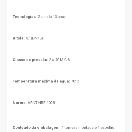
Tecnologias:
Garantia 10 anos
Bitola:
½" (DN15)
Classe de pressão:
2 a 40 M.C.A.
Temperatura máxima da água:
70°C
Norma:
ABNT NBR 10281
Conteúdo da embalagem:
1 torneira montada e 1 espelho.