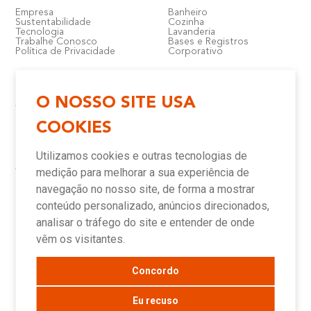
Empresa
Banheiro
Sustentabilidade
Cozinha
Tecnologia
Lavanderia
Trabalhe Conosco
Bases e Registros
Política de Privacidade
Corporativo
O NOSSO SITE USA
Atendimento e Suporte
Onde Encontrar
COOKIES
Política de Qualidade
Lojas
Garantia
Compre Online
Utilizamos cookies e outras tecnologias de
Downloads
Televendas
Assistência Técnica Meber
Representantes
medição para melhorar a sua experiência de
Canais de Atendimento
Assistências Técnicas e
Autorizadas
navegação no nosso site, de forma a mostrar
conteúdo personalizado, anúncios direcionados,
analisar o tráfego do site e entender de onde
Novidades
vêm os visitantes.
Concordo
Blog
Sala de Imprensa
Eu recuso