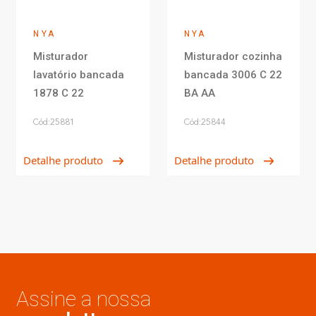
NYA
NYA
Misturador
Misturador cozinha
lavatório bancada
bancada 3006 C 22
1878 C 22
BA AA
Cód:25881
Cód:25844
Detalhe produto
Detalhe produto
Assine a nossa