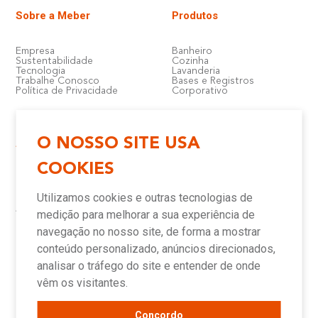
Sobre a Meber
Produtos
Empresa
Banheiro
Sustentabilidade
Cozinha
Tecnologia
Lavanderia
Trabalhe Conosco
Bases e Registros
Política de Privacidade
Corporativo
O NOSSO SITE USA
Atendimento e Suporte
Onde Encontrar
COOKIES
Política de Qualidade
Lojas
Garantia
Compre Online
Utilizamos cookies e outras tecnologias de
Downloads
Televendas
Assistência Técnica Meber
Representantes
medição para melhorar a sua experiência de
Canais de Atendimento
Assistências Técnicas e
Autorizadas
navegação no nosso site, de forma a mostrar
conteúdo personalizado, anúncios direcionados,
analisar o tráfego do site e entender de onde
Novidades
vêm os visitantes.
Concordo
Blog