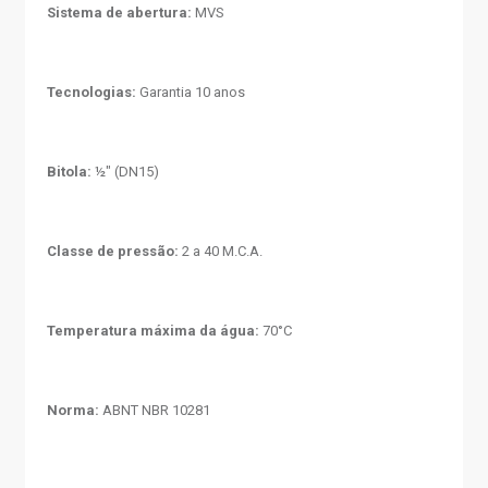
Sistema de abertura:
MVS
Tecnologias:
Garantia 10 anos
Bitola:
½" (DN15)
Classe de pressão:
2 a 40 M.C.A.
Temperatura máxima da água:
70°C
Norma:
ABNT NBR 10281