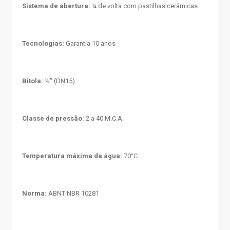
Sistema de abertura:
¼ de volta com pastilhas cerâmicas
Tecnologias:
Garantia 10 anos
Bitola:
½" (DN15)
Classe de pressão:
2 a 40 M.C.A.
Temperatura máxima da água:
70°C
Norma:
ABNT NBR 10281