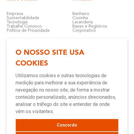
Empresa
Banheiro
Sustentabilidade
Cozinha
Tecnologia
Lavanderia
Trabalhe Conosco
Bases e Registros
Política de Privacidade
Corporativo
O NOSSO SITE USA
Atendimento e Suporte
Onde Encontrar
COOKIES
Política de Qualidade
Lojas
Garantia
Compre Online
Utilizamos cookies e outras tecnologias de
Downloads
Televendas
Assistência Técnica Meber
Representantes
medição para melhorar a sua experiência de
Canais de Atendimento
Assistências Técnicas e
Autorizadas
navegação no nosso site, de forma a mostrar
conteúdo personalizado, anúncios direcionados,
analisar o tráfego do site e entender de onde
Novidades
vêm os visitantes.
Concordo
Blog
Sala de Imprensa