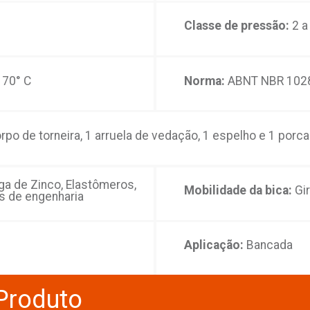
o
a:
1/4 de volta com pastilhas
)
a da água:
70° C