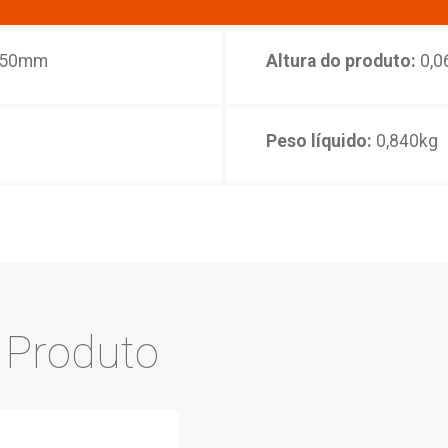
lagem:
1 corpo de torneira, 1 arruela de vedaç
de Cobre, Liga de Zinco, Elastômeros,
s e plásticos de engenharia
anca
es do
Produto
roduto:
0,350mm