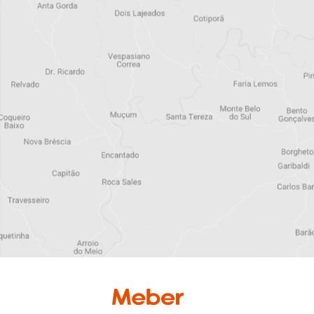
Torneira cozinha
bica móvel parede
1187 C 36 BJ AA
Cód:26814
Detalhe produto