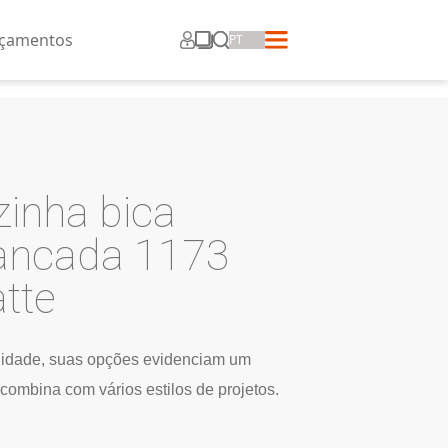
ros
Corporativo
Lançamentos
IA
rneira cozinha bica
oldável bancada 1
6 Preto Matte
27032.49