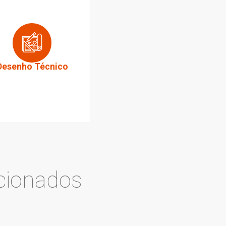
o:
0,195mm
g
ds
do Produto