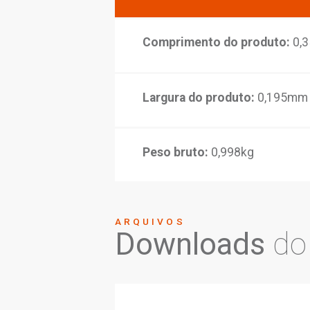
Conteúdo da emba
Composição:
Liga 
Pastilhas cerâmica
Acionamento:
Alav
Dimensõ
Comprimento do p