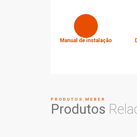
Largura do produt
Peso bruto:
0,998k
ARQUIVOS
Downloa