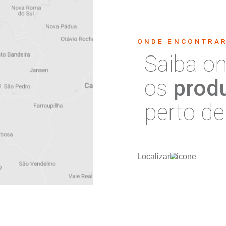
Misturador
Lavatório Bancada
1880 36 - Preto
Matte
Cód:26816.49
Detalhe produto
Deta