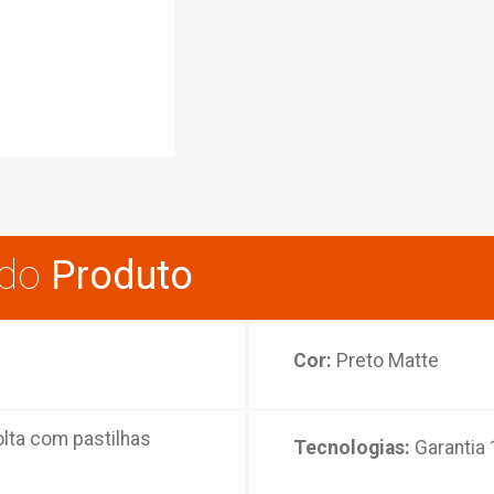
A lin
desig
sticas do
Produto