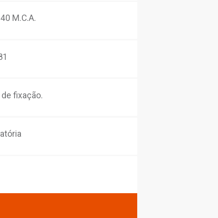
Cor:
Preto Matte
Tecnologias:
Garantia 10 anos
Classe de pressão:
2 a 40 M.C.A.
Norma:
ABNT NBR 10281