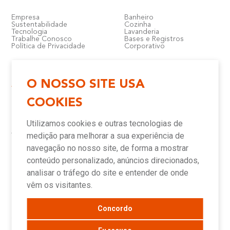
Empresa
Banheiro
Sustentabilidade
Cozinha
Tecnologia
Lavanderia
Trabalhe Conosco
Bases e Registros
Política de Privacidade
Corporativo
O NOSSO SITE USA
Atendimento e Suporte
Onde Encontrar
COOKIES
Política de Qualidade
Lojas
Garantia
Compre Online
Utilizamos cookies e outras tecnologias de
Downloads
Televendas
Assistência Técnica Meber
Representantes
medição para melhorar a sua experiência de
Canais de Atendimento
Assistências Técnicas e
Autorizadas
navegação no nosso site, de forma a mostrar
conteúdo personalizado, anúncios direcionados,
analisar o tráfego do site e entender de onde
Novidades
vêm os visitantes.
Concordo
Blog
Sala de Imprensa