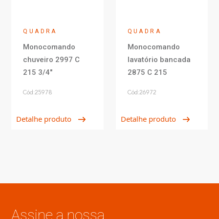
QUADRA
QUADRA
Monocomando
Monocomando
chuveiro 2997 C
lavatório bancada
215 3/4"
2875 C 215
Cód:25978
Cód:26972
Detalhe produto
Detalhe produto
Assine a nossa