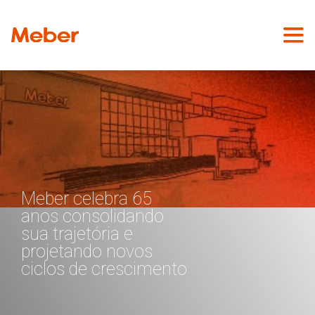
Meber celebra 65
anos consolidando
sua trajetória e
projetando novos
ciclos de crescimento