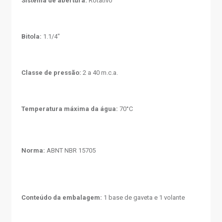
Sistema de abertura:
Rotativo
Bitola:
1.1/4"
Classe de pressão:
2 a 40 m.c.a.
Temperatura máxima da água:
70°C
Norma:
ABNT NBR 15705
Conteúdo da embalagem:
1 base de gaveta e 1 volante