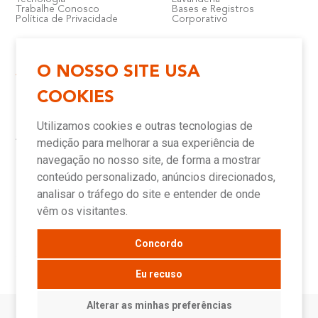
Trabalhe Conosco
Bases e Registros
Política de Privacidade
Corporativo
O NOSSO SITE USA
Atendimento e Suporte
Onde Encontrar
COOKIES
Política de Qualidade
Lojas
Garantia
Compre Online
Utilizamos cookies e outras tecnologias de
Downloads
Televendas
Assistência Técnica Meber
Representantes
medição para melhorar a sua experiência de
Canais de Atendimento
Assistências Técnicas e
Autorizadas
navegação no nosso site, de forma a mostrar
conteúdo personalizado, anúncios direcionados,
analisar o tráfego do site e entender de onde
Novidades
vêm os visitantes.
Concordo
Blog
Sala de Imprensa
Eu recuso
Alterar as minhas preferências