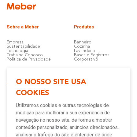
Sobre a Meber
Produtos
Empresa
Banheiro
Sustentabilidade
Cozinha
Tecnologia
Lavanderia
Trabalhe Conosco
Bases e Registros
Política de Privacidade
Corporativo
O NOSSO SITE USA
Atendimento e Suporte
Onde Encontrar
COOKIES
Política de Qualidade
Lojas
Garantia
Compre Online
Utilizamos cookies e outras tecnologias de
Downloads
Televendas
Assistência Técnica Meber
Representantes
medição para melhorar a sua experiência de
Canais de Atendimento
Assistências Técnicas e
Autorizadas
navegação no nosso site, de forma a mostrar
conteúdo personalizado, anúncios direcionados,
analisar o tráfego do site e entender de onde