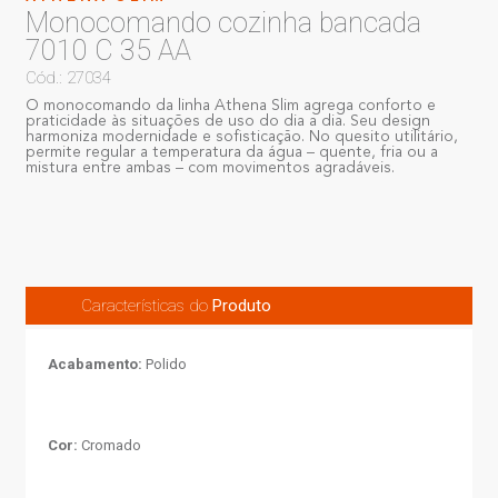
Monocomando cozinha bancada
7010 C 35 AA
Cód.: 27034
O monocomando da linha Athena Slim agrega conforto e
praticidade às situações de uso do dia a dia. Seu design
harmoniza modernidade e sofisticação. No quesito utilitário,
permite regular a temperatura da água – quente, fria ou a
mistura entre ambas – com movimentos agradáveis.
Características do
Produto
Acabamento:
Polido
Cor:
Cromado