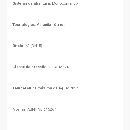
Sistema de abertura:
Monocomando
Tecnologias:
Garantia 10 anos
Bitola:
½" (DN15)
Classe de pressão:
2 a 40 M.C.A.
Temperatura máxima da água:
70°C
Norma:
ABNT NBR 15267