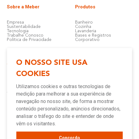
Sobre a Meber
Produtos
Empresa
Banheiro
Sustentabilidade
Cozinha
Tecnologia
Lavanderia
Trabalhe Conosco
Bases e Registros
Política de Privacidade
Corporativo
O NOSSO SITE USA
Atendimento e Suporte
Onde Encontrar
COOKIES
Política de Qualidade
Lojas
Garantia
Compre Online
Utilizamos cookies e outras tecnologias de
Downloads
Televendas
Assistência Técnica Meber
Representantes
medição para melhorar a sua experiência de
Canais de Atendimento
Assistências Técnicas e
Autorizadas
navegação no nosso site, de forma a mostrar
conteúdo personalizado, anúncios direcionados,
analisar o tráfego do site e entender de onde
Novidades
vêm os visitantes.
Concordo
Blog