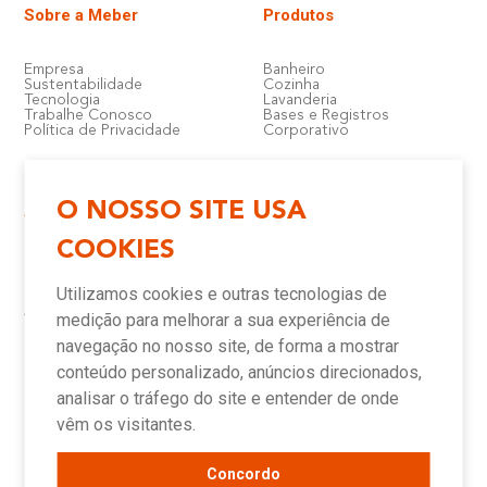
Sobre a Meber
Produtos
Empresa
Banheiro
Sustentabilidade
Cozinha
Tecnologia
Lavanderia
Trabalhe Conosco
Bases e Registros
Política de Privacidade
Corporativo
O NOSSO SITE USA
Atendimento e Suporte
Onde Encontrar
COOKIES
Política de Qualidade
Lojas
Garantia
Compre Online
Utilizamos cookies e outras tecnologias de
Downloads
Televendas
Assistência Técnica Meber
Representantes
medição para melhorar a sua experiência de
Canais de Atendimento
Assistências Técnicas e
Autorizadas
navegação no nosso site, de forma a mostrar
conteúdo personalizado, anúncios direcionados,
analisar o tráfego do site e entender de onde
Novidades
vêm os visitantes.
Concordo
Blog