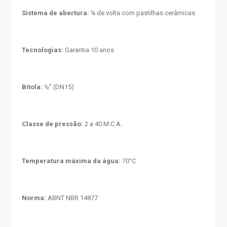
Sistema de abertura:
¼ de volta com pastilhas cerâmicas
Tecnologias:
Garantia 10 anos
Bitola:
½" (DN15)
Classe de pressão:
2 a 40 M.C.A.
Temperatura máxima da água:
70°C
Norma:
ABNT NBR 14877