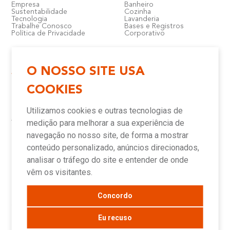
Empresa
Banheiro
Sustentabilidade
Cozinha
Tecnologia
Lavanderia
Trabalhe Conosco
Bases e Registros
Política de Privacidade
Corporativo
O NOSSO SITE USA
Atendimento e Suporte
Onde Encontrar
COOKIES
Política de Qualidade
Lojas
Garantia
Compre Online
Utilizamos cookies e outras tecnologias de
Downloads
Televendas
Assistência Técnica Meber
Representantes
medição para melhorar a sua experiência de
Canais de Atendimento
Assistências Técnicas e
Autorizadas
navegação no nosso site, de forma a mostrar
conteúdo personalizado, anúncios direcionados,
analisar o tráfego do site e entender de onde
Novidades
vêm os visitantes.
Concordo
Blog
Sala de Imprensa
Eu recuso