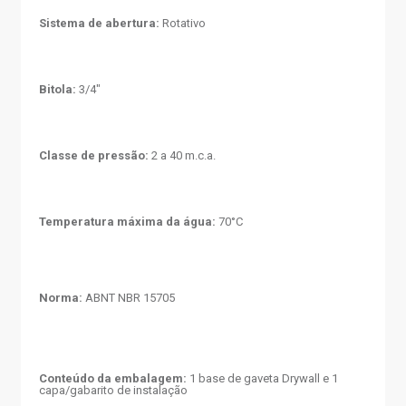
Sistema de abertura:
Rotativo
Bitola:
3/4"
Classe de pressão:
2 a 40 m.c.a.
Temperatura máxima da água:
70°C
Norma:
ABNT NBR 15705
Conteúdo da embalagem:
1 base de gaveta Drywall e 1
capa/gabarito de instalação