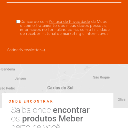
Concordo com
Política de Privacidade
da Meber
e com o tratamento dos meus dados pessoais,
informados no formulário acima, com a finalidade
de receber material de marketing e informativos.
Assinar
Newsletter
ONDE ENCONTRAR
Saiba onde
encontrar
os
produtos Meber
perto de você