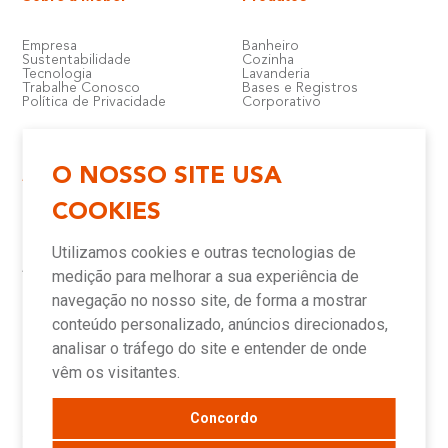
Empresa
Banheiro
Sustentabilidade
Cozinha
Tecnologia
Lavanderia
Trabalhe Conosco
Bases e Registros
Política de Privacidade
Corporativo
O NOSSO SITE USA
Atendimento e Suporte
Onde Encontrar
COOKIES
Política de Qualidade
Lojas
Garantia
Compre Online
Utilizamos cookies e outras tecnologias de
Downloads
Televendas
Assistência Técnica Meber
Representantes
medição para melhorar a sua experiência de
Canais de Atendimento
Assistências Técnicas e
Autorizadas
navegação no nosso site, de forma a mostrar
conteúdo personalizado, anúncios direcionados,
analisar o tráfego do site e entender de onde
Novidades
vêm os visitantes.
Concordo
Blog
Sala de Imprensa